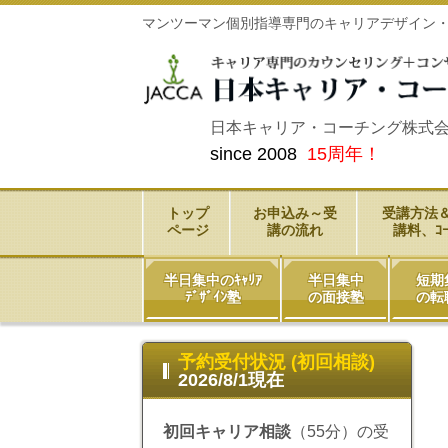
マンツーマン個別指導専門のキャリアデザイン
日本キャリア・コーチング株式会社（
since 2008
15周年！
トップ
お申込み～受
受講方法
ページ
講の流れ
講料、ｺｰ
半日集中のｷｬﾘｱ
半日集中
短期
ﾃﾞｻﾞｲﾝ塾
の面接塾
の転
予約受付状況 (初回相談)
2026/8/1現在
初回キャリア相談
（55分）の受