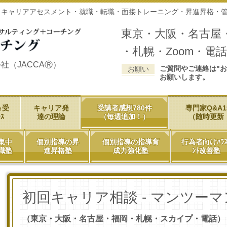
・キャリアアセスメント・就職・転職・面接トレーニング・昇進昇格・
東京・大阪・名古屋
・札幌・Zoom・電話
JACCAⓇ）
ご質問やご連絡は"お
お願い
お願いします。
＆受
キャリア発
受講者感想780件
専門家Q&A1
ｽ
達の理論
（毎週追加！）
（随時更新
集中
個別指導の昇
個別指導の指導育
行為者向けﾊﾗｽ
職塾
進昇格塾
成力強化塾
ﾝﾄ改善塾
初回キャリア相談 - マンツーマ
（東京・大阪・名古屋・福岡・札幌・スカイプ・電話）