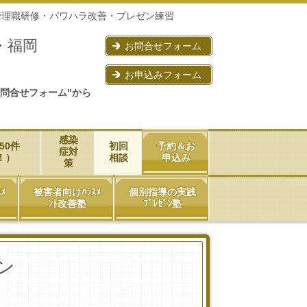
管理職研修・パワハラ改善・プレゼン練習
・福岡
お問合せフォーム
お申込みフォーム
問合せフォーム"から
感染
50件
初回
予約＆お
症対
！）
相談
申込み
策
ﾒ
被害者向けﾊﾗｽﾒ
個別指導の実践
ﾝﾄ改善塾
ﾌﾟﾚｾﾞﾝ塾
ン