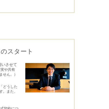
）のスタート
伺いさせて
事実や共有
ません。）
「どうした
す。また、
正式契約につ