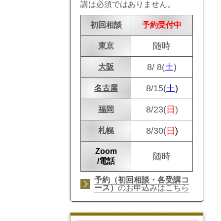
講は必須ではありません。
初回相談
予約受付中
随時
東京
8/ 8(
土
)
大阪
8/15(
土
)
名古屋
8/23(
日
)
福岡
8/30(
日
)
札幌
Zoom
随時
/電話
予約（初回相談・各受講コ
ース）
のお申込みはこちら